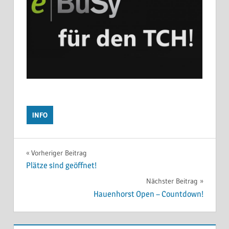
INFO
Beitragsnavigation
Vorheriger Beitrag
Plätze sind geöffnet!
Nächster Beitrag
Hauenhorst Open – Countdown!